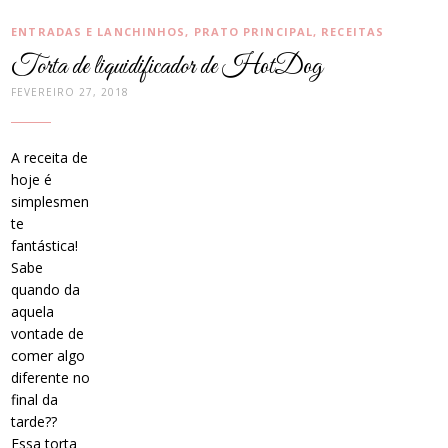
CATEGORIAS:
ENTRADAS E LANCHINHOS
,
PRATO PRINCIPAL
,
RECEITAS
Torta de liquidificador de HotDog
FEVEREIRO 27, 2018
A receita de
hoje é
simplesmen
te
fantástica!
Sabe
quando da
aquela
vontade de
comer algo
diferente no
final da
tarde??
Essa torta