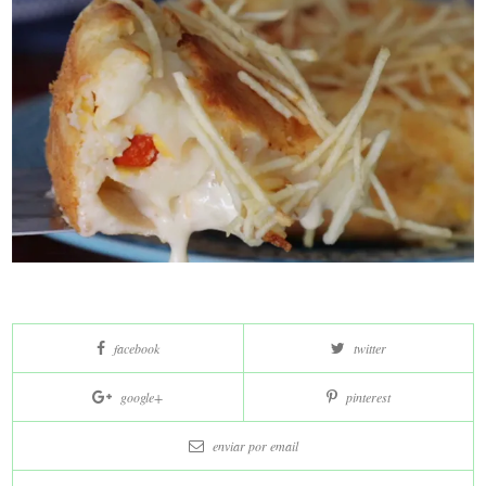
Curta
facebook
twitter
e
compartilhe
google+
pinterest
nas
redes
enviar por
email
sociais: