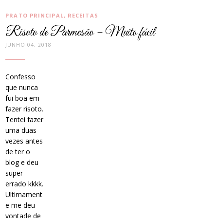
CATEGORIAS:
PRATO PRINCIPAL
,
RECEITAS
Risoto de Parmesão – Muito fácil
JUNHO 04, 2018
Confesso
que nunca
fui boa em
fazer risoto.
Tentei fazer
uma duas
vezes antes
de ter o
blog e deu
super
errado kkkk.
Ultimament
e me deu
vontade de