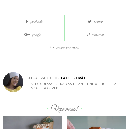
Curta
facebook
twitter
e
compartilhe
google+
pinterest
nas
redes
enviar por
email
sociais:
ATUALIZADO POR
LAIS TROVÃO
CATEGORIAS:
ENTRADAS E LANCHINHOS
,
RECEITAS
,
UNCATEGORIZED
Veja mais!
•
•