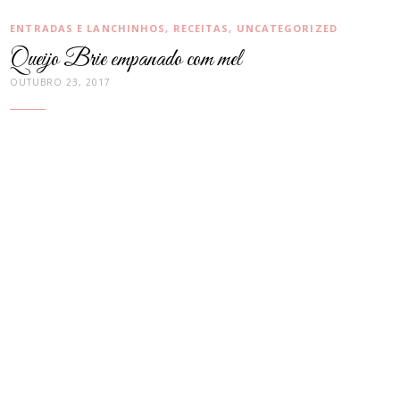
CATEGORIAS:
ENTRADAS E LANCHINHOS
,
RECEITAS
,
UNCATEGORIZED
Queijo Brie empanado com mel
OUTUBRO 23, 2017