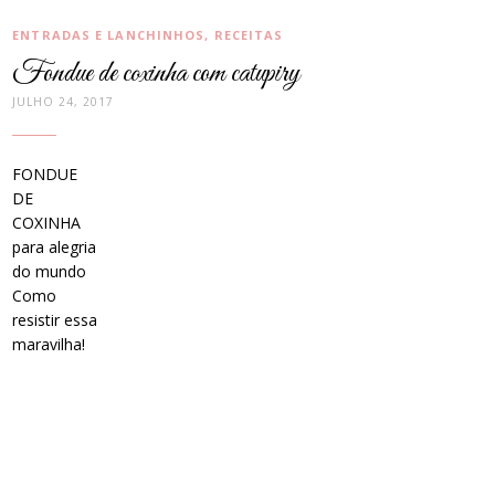
CATEGORIAS:
ENTRADAS E LANCHINHOS
,
RECEITAS
Fondue de coxinha com catupiry
JULHO 24, 2017
FONDUE
DE
COXINHA
para alegria
do mundo
Como
resistir essa
maravilha!