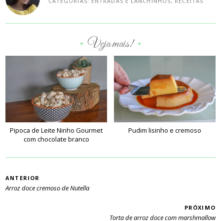
CATEGORIAS:
ENTRADAS E LANCHINHOS
,
RECEITAS
Veja mais!
•
•
Pipoca de Leite Ninho Gourmet
Pudim lisinho e cremoso
com chocolate branco
PAGINAÇÃO
ANTERIOR
Arroz doce cremoso de Nutella
PRÓXIMO
Torta de arroz doce com marshmallow