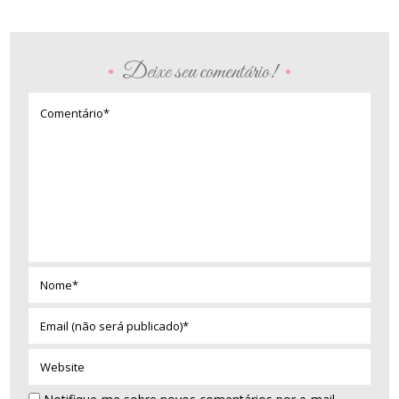
Deixe seu comentário!
•
•
Comentário*
Nome*
Email
(não
será
Website
publicado)*