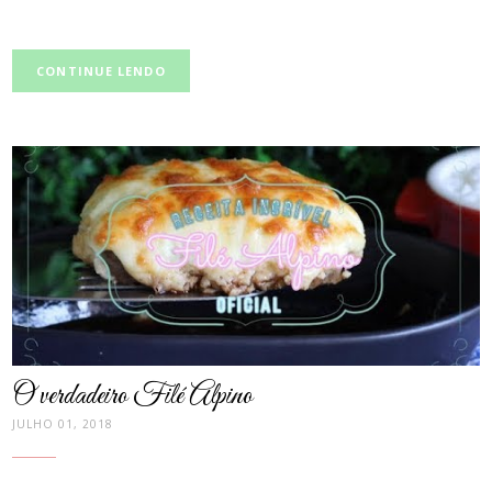
CONTINUE LENDO
post
thumbnail
O verdadeiro Filé Alpino
JULHO 01, 2018