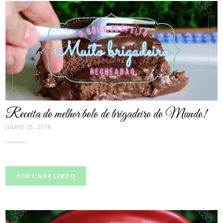
post
thumbnail
Receita do melhor bolo de brigadeiro do Mundo!
JULHO 25, 2018
CONTINUE LENDO
post