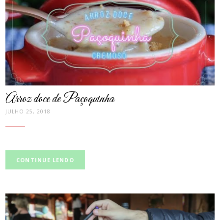
thumbnail
Arroz doce de Paçoquinha
JULHO 25, 2018
CONTINUE LENDO
post
thumbnail