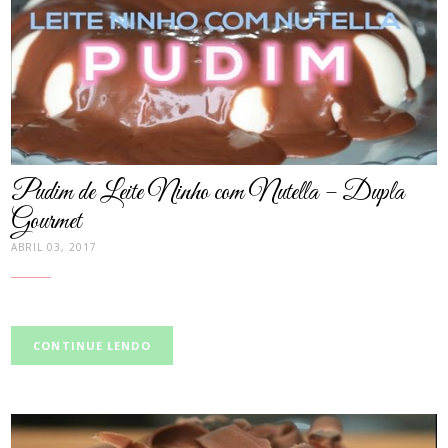
Pudim de Leite Ninho com Nutella – Dupla
Gourmet
ABRIL 03, 2017
CONTINUE LENDO
post
thumbnail