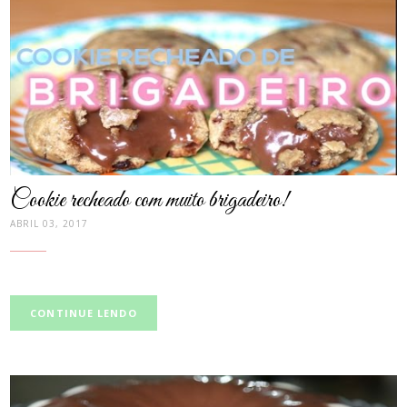
post
thumbnail
Cookie recheado com muito brigadeiro!
ABRIL 03, 2017
CONTINUE LENDO
post
thumbnail