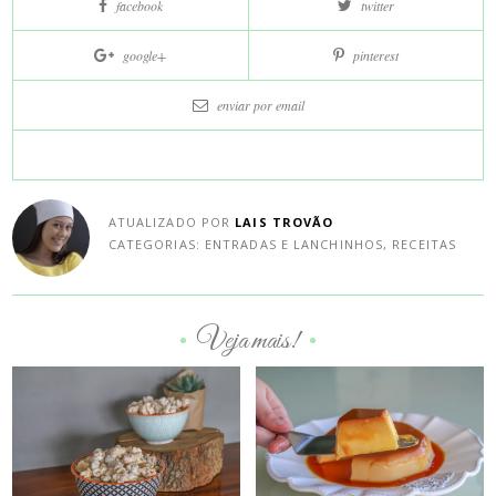
facebook
twitter
e
compartilhe
google+
pinterest
nas
redes
enviar por
email
sociais:
ATUALIZADO POR
LAIS TROVÃO
CATEGORIAS:
ENTRADAS E LANCHINHOS
,
RECEITAS
Veja mais!
•
•