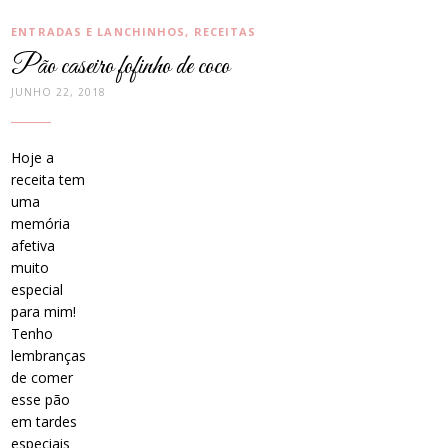
CATEGORIAS:
ENTRADAS E LANCHINHOS
,
RECEITAS
Pão caseiro fofinho de coco
JUNHO 22, 2018
Hoje a
receita tem
uma
memória
afetiva
muito
especial
para mim!
Tenho
lembranças
de comer
esse pão
em tardes
especiais