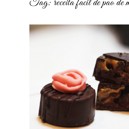
Tag:
receita facil de pao de 
post
thumbnail