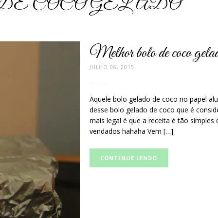
E COCO GELADO
Melhor bolo de coco gela
JULHO 06, 2015
Aquele bolo gelado de coco no papel al
desse bolo gelado de coco que é consi
mais legal é que a receita é tão simples
vendados hahaha Vem […]
Curta
CONTINUE LENDO
e
compartilhe
no
Facebook: