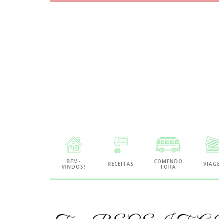
Site
de
BEM-
COMENDO
RECEITAS
VIAG
VINDOS!
FORA
Gastronomia
e
Viagens