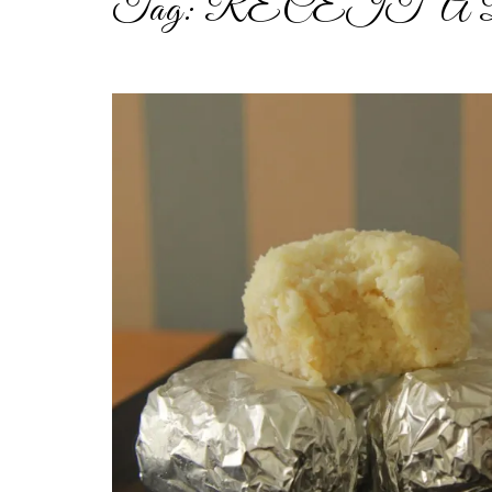
Tag:
RECEITA D
post
thumbnail