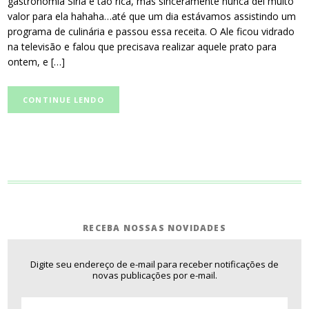
gastronomia Síria é tão rica, mas sinceramente nunca dei muito
valor para ela hahaha…até que um dia estávamos assistindo um
programa de culinária e passou essa receita. O Ale ficou vidrado
na televisão e falou que precisava realizar aquele prato para
ontem, e […]
CONTINUE LENDO
RECEBA NOSSAS NOVIDADES
Digite seu endereço de e-mail para receber notificações de
novas publicações por e-mail.