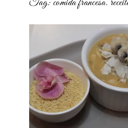
Tag:
comida francesa. receit
post
thumbnail