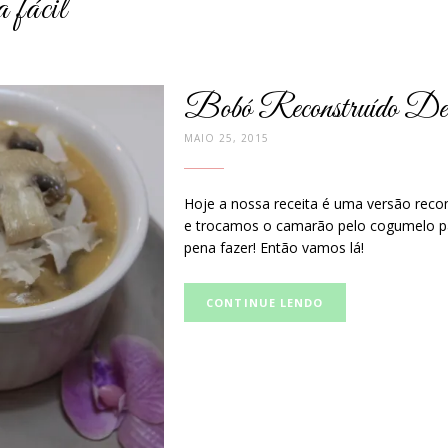
a fácil
Bobó Reconstruído De
MAIO 25, 2015
Hoje a nossa receita é uma versão reco
e trocamos o camarão pelo cogumelo par
pena fazer! Então vamos lá!
Curta
CONTINUE LENDO
e
compartilhe
no
Facebook: