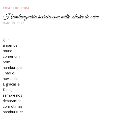
CATEGORIAS:
COMENDO FORA
Hamburgueria secreta com milk-shake de ouro
MAIO 29, 2022
Que
amamos
muito
comer um
bom
hambúrguer
, não é
novidade.
E graças a
Deus,
sempre nos
deparamos
com ótimas
hamburguer