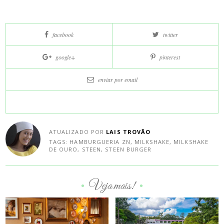
Curta
facebook
twitter
e
compartilhe
google+
pinterest
nas
redes
enviar por
email
sociais:
ATUALIZADO POR
LAIS TROVÃO
TAGS:
HAMBURGUERIA ZN
,
MILKSHAKE
,
MILKSHAKE
DE OURO
,
STEEN
,
STEEN BURGER
Veja mais!
•
•