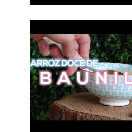
post
thumbnail