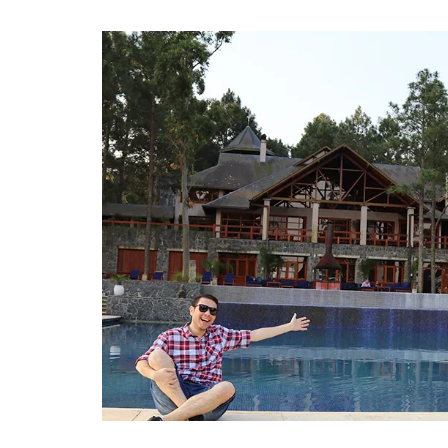
post
thumbnail