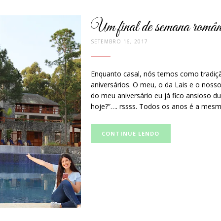
Um final de semana românt
SETEMBRO 16, 2017
Enquanto casal, nós temos como tradiç
aniversários. O meu, o da Lais e o noss
do meu aniversário eu já fico ansioso du
hoje?”…. rssss. Todos os anos é a mesm
Curta
CONTINUE LENDO
e
compartilhe
no
Facebook: