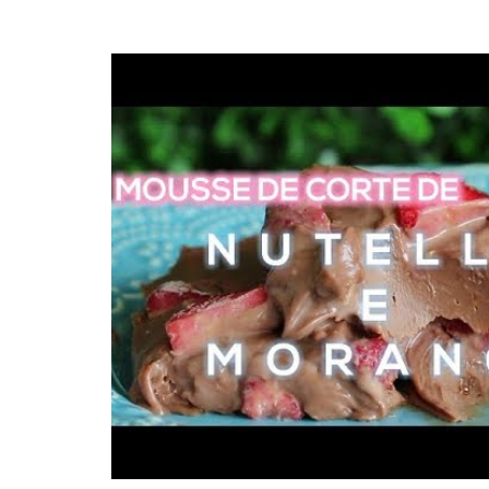
post
thumbnail