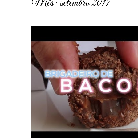
Mês:
setembro 2017
post
thumbnail