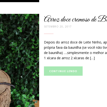
Arroz doce cremoso de B
SETEMBRO 20, 2017
Depois do arroz doce de Leite Ninho, 
própria fava da baunilha (se você não tiv
de baunilha) ….simplesmente o melhor ar
1 xícara de arroz 2 xícaras de […]
Curta
CONTINUE LENDO
e
compartilhe
no
Facebook: