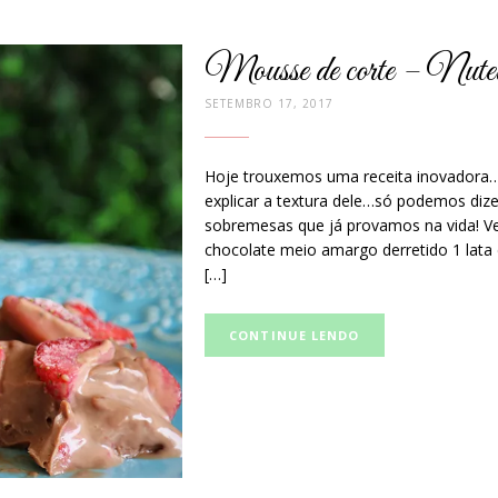
Mousse de corte – Nut
SETEMBRO 17, 2017
Hoje trouxemos uma receita inovadora
explicar a textura dele…só podemos di
sobremesas que já provamos na vida! Ve
chocolate meio amargo derretido 1 lata 
[…]
Curta
CONTINUE LENDO
e
compartilhe
no
Facebook: