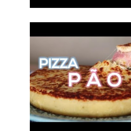
post
thumbnail