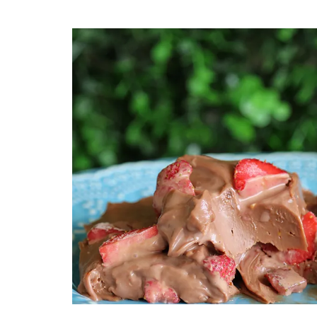
post
thumbnail