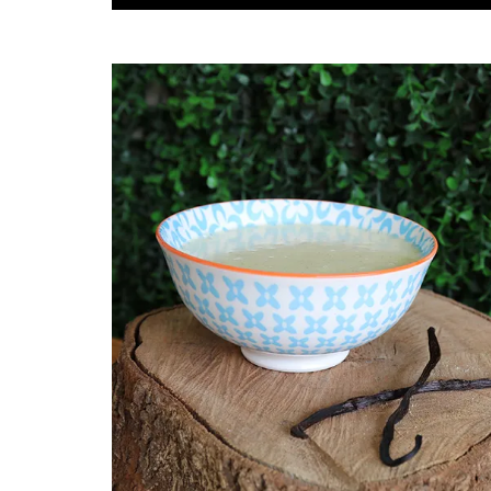
post
thumbnail