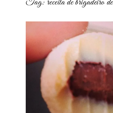
Tag:
receita de brigadeiro de
post
thumbnail