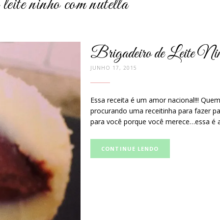
 leite ninho com nutella
Brigadeiro de Leite N
JUNHO 17, 2015
Essa receita é um amor nacional!!! Que
procurando uma receitinha para fazer pa
para você porque você merece…essa é a
Curta
CONTINUE LENDO
e
compartilhe
no
Facebook: