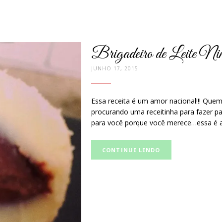
Brigadeiro de Leite N
JUNHO 17, 2015
Essa receita é um amor nacional!!! Que
procurando uma receitinha para fazer pa
para você porque você merece…essa é a
Curta
CONTINUE LENDO
e
compartilhe
no
Facebook: