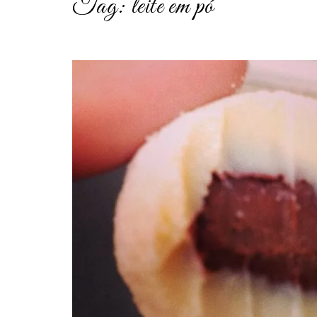
Tag:
leite em pó
post
thumbnail