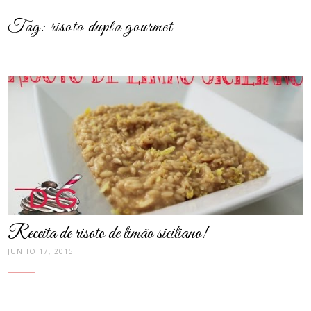
Tag:
risoto dupla gourmet
post
thumbnail
Receita de risoto de limão siciliano!
JUNHO 17, 2015