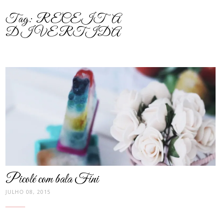
Tag:
RECEITA
DIVERTIDA
post
thumbnail
Picolé com bala Fini
JULHO 08, 2015