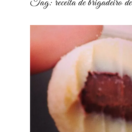
Tag:
receita de brigadeiro de
post
thumbnail