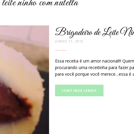
 leite ninho com nutella
Brigadeiro de Leite N
JUNHO 17, 2015
Essa receita é um amor nacional!!! Que
procurando uma receitinha para fazer pa
para você porque você merece…essa é a
Curta
CONTINUE LENDO
e
compartilhe
no
Facebook: