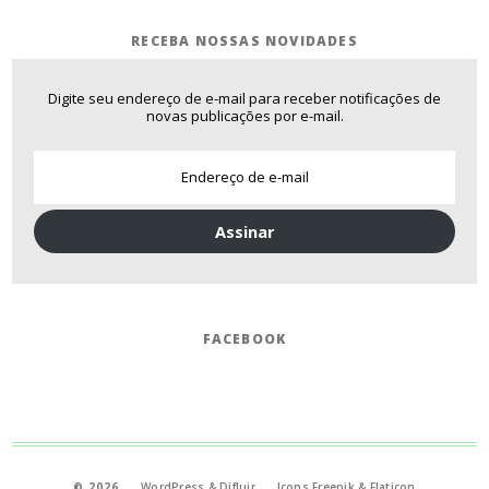
RECEBA NOSSAS NOVIDADES
Digite seu endereço de e-mail para receber notificações de
novas publicações por e-mail.
Assinar
FACEBOOK
is
© 2026
.
WordPress
&
Difluir
.
Icons Freepik
&
Flaticon