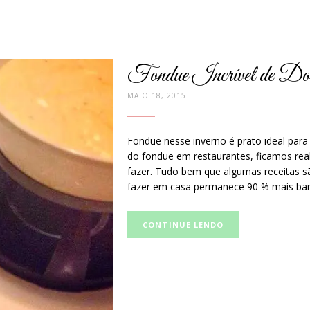
Fondue Incrível de Doi
MAIO 18, 2015
Fondue nesse inverno é prato ideal para
do fondue em restaurantes, ficamos rea
fazer. Tudo bem que algumas receitas s
fazer em casa permanece 90 % mais bar
Curta
CONTINUE LENDO
e
compartilhe
no
Facebook: