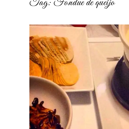
Tag:
Fondue de queijo
post
thumbnail