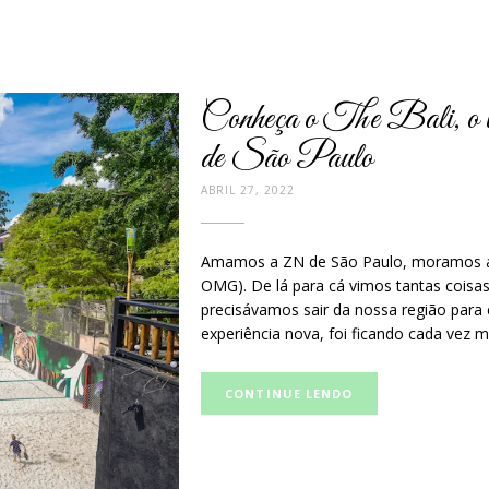
Conheça o The Bali, o 
de São Paulo
ABRIL 27, 2022
Amamos a ZN de São Paulo, moramos aqu
OMG). De lá para cá vimos tantas coisa
precisávamos sair da nossa região para
experiência nova, foi ficando cada vez m
Curta
CONTINUE LENDO
e
compartilhe
no
Facebook: