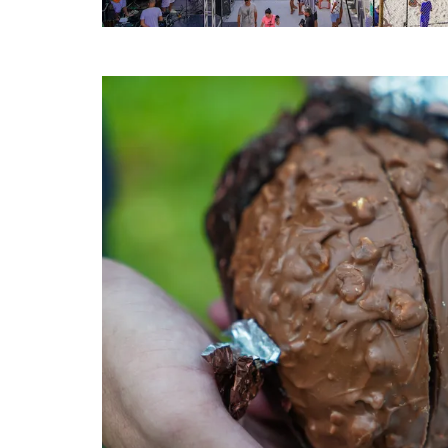
post
thumbnail