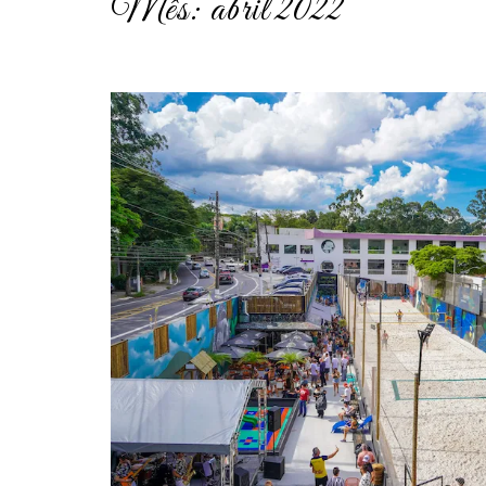
Mês:
abril 2022
post
thumbnail