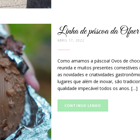
Linha de páscoa da Ofner é
ABRIL 17, 2022
Como amamos a páscoa! Ovos de chocolat
reunida e muitos presentes comestíveis
as novidades e criatividades gastronô
lugares que além de inovar, são tradici
qualidade impecável todos os anos. […]
Curta
CONTINUE LENDO
e
compartilhe
no
Facebook: