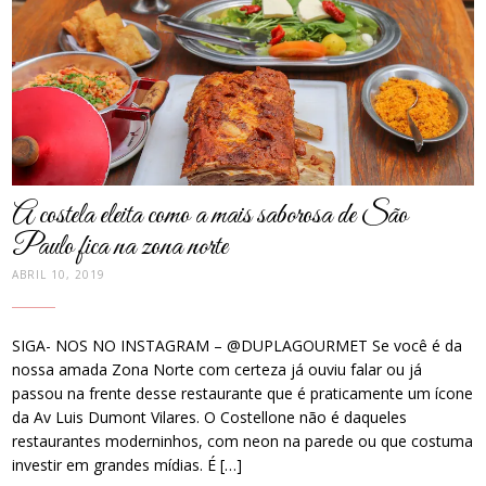
thumbnail
A costela eleita como a mais saborosa de São
Paulo fica na zona norte
ABRIL 10, 2019
SIGA- NOS NO INSTAGRAM – @DUPLAGOURMET Se você é da
nossa amada Zona Norte com certeza já ouviu falar ou já
passou na frente desse restaurante que é praticamente um ícone
da Av Luis Dumont Vilares. O Costellone não é daqueles
restaurantes moderninhos, com neon na parede ou que costuma
investir em grandes mídias. É […]